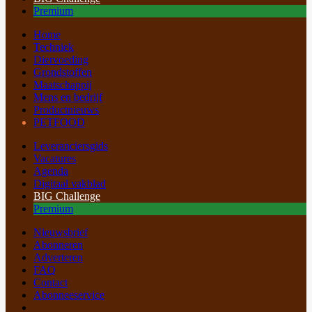
Premium
Home
Techniek
Diervoeding
Grondstoffen
Maatschappij
Mens en bedrijf
Productnieuws
PETFOOD
Leveranciersgids
Vacatures
Agenda
Digitaal vakblad
BIG Challenge
Premium
Nieuwsbrief
Abonneren
Adverteren
FAQ
Contact
Abonneeservice